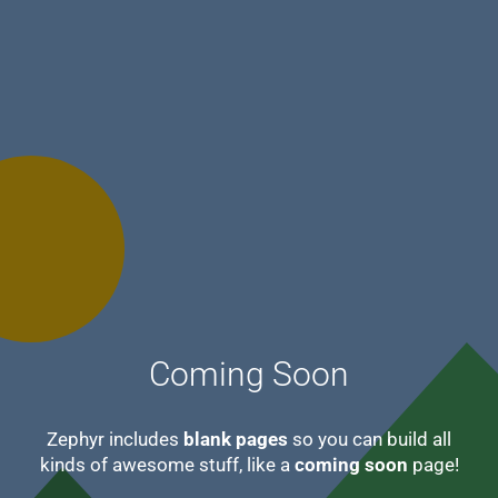
Coming Soon
Zephyr includes
blank pages
so you can build all
kinds of awesome stuff, like a
coming soon
page!