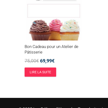
Bon Cadeau pour un Atelier de
Pâtisserie
Le
Le
75,00
€
69,99
€
prix
prix
LIRE LA SUITE
initial
actuel
était :
est :
75,00€.
69,99€.