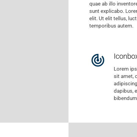
quae ab illo inventor
sunt explicabo. Lore
elit. Ut elit tellus, 
temporibus autem.
Iconbox
track_changes
Lorem ip
sit amet,
adipiscing
dapibus, 
bibendum