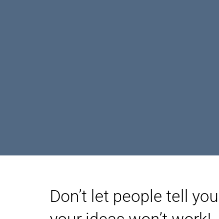
Don’t let people tell you
your ideas won’t work!