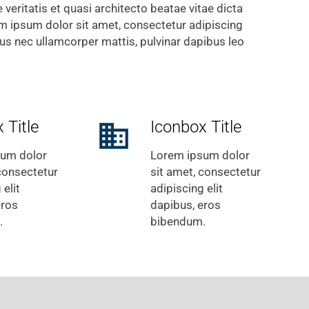
e veritatis et quasi architecto beatae vitae dicta
m ipsum dolor sit amet, consectetur adipiscing
luctus nec ullamcorper mattis, pulvinar dapibus leo
 Title
Iconbox Title
business
sum dolor
Lorem ipsum dolor
 consectetur
sit amet, consectetur
 elit
adipiscing elit
eros
dapibus, eros
.
bibendum.