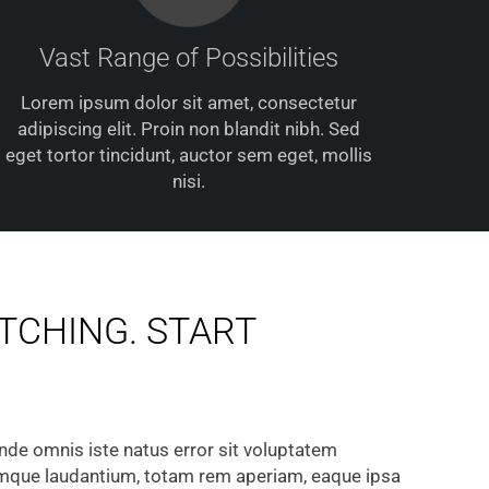
Vast Range of Possibilities
Lorem ipsum dolor sit amet, consectetur
adipiscing elit. Proin non blandit nibh. Sed
eget tortor tincidunt, auctor sem eget, mollis
nisi.
TCHING. START
unde omnis iste natus error sit voluptatem
que laudantium, totam rem aperiam, eaque ipsa