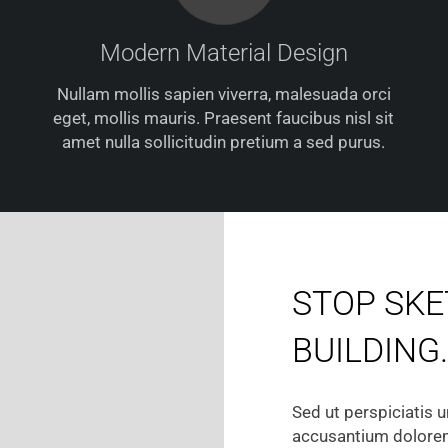
Modern Material Design
Nullam mollis sapien viverra, malesuada orci
eget, mollis mauris. Praesent faucibus nisl sit
amet nulla sollicitudin pretium a sed purus.
STOP SKE
BUILDING.
Sed ut perspiciatis 
accusantium dolorem