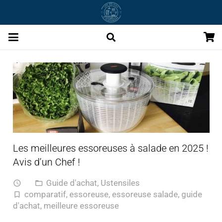
Les meilleures essoreuses à salade en 2025 !
Avis d’un Chef !
Guide d'achat
,
Ustensiles
access_time
folder_open
comparatif
,
essoreuse
,
essoreuse salade
,
guide
turned_in_not
d'achat
,
meilleure essoreuse