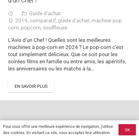
d’un Chef !
Guide d'achat
access_time
folder_open
2019
,
comparatif
,
guide d'achat
,
machine pop
turned_in_not
corn
,
popcorn
,
souffleuse
L’Avis d’un Chef ! Quelles sont les meilleures
machines à pop-corn en 2024 ? Le pop-corn c’est
tout simplement délicieux. Que ce soit pour les
soirées films en famille ou entre amis, les apéritifs,
les anniversaires ou les matchs à la…
EN SAVOIR PLUS
Pour vous offrir une meilleure expérience de navigation, j'utilise
OK
des cookies. En visitant ce site, vous acceptez leur utilisation.