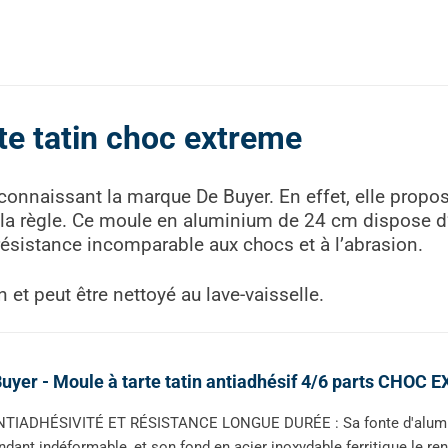
te tatin choc extreme
 connaissant la marque De Buyer. En effet, elle prop
à la règle. Ce moule en aluminium de 24 cm dispose 
ésistance incomparable aux chocs et à l’abrasion.
 et peut être nettoyé au lave-vaisselle.
uyer - Moule à tarte tatin antiadhésif 4/6 parts CHOC 
TIADHÉSIVITÉ ET RÉSISTANCE LONGUE DURÉE : Sa fonte d'aluminiu
ndant indéformable, et son fond en acier inoxydable ferritique le re