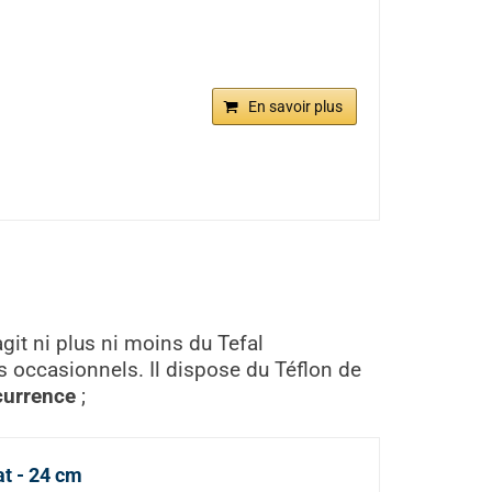
En savoir plus
agit ni plus ni moins du Tefal
rs occasionnels. Il dispose du Téflon de
currence
;
t - 24 cm