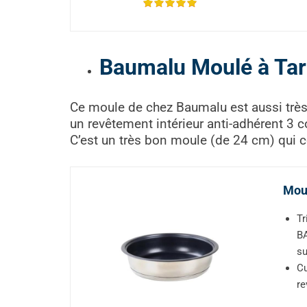
Baumalu Moulé à Tar
Ce moule de chez Baumalu est aussi très
un r
evêtement intérieur anti-adhérent 3 
C’est un très bon moule (de 24 cm) qui 
Moul
Tr
BA
su
Cu
re