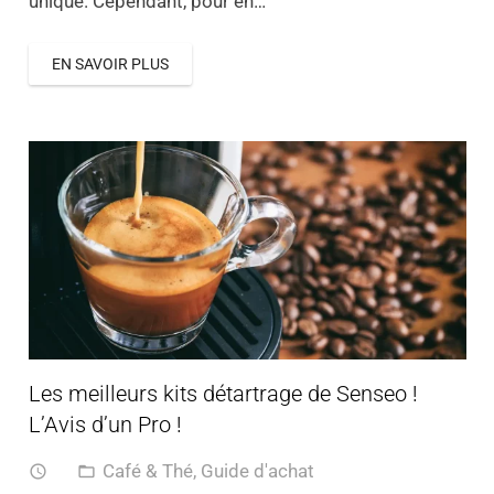
unique. Cependant, pour en…
EN SAVOIR PLUS
Les meilleurs kits détartrage de Senseo !
L’Avis d’un Pro !
Café & Thé
,
Guide d'achat
access_time
folder_open