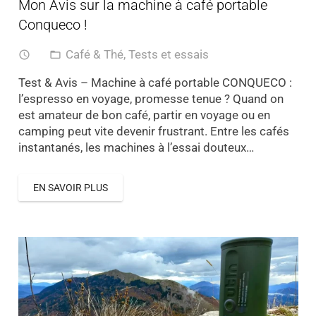
Mon Avis sur la machine à café portable
Conqueco !
Café & Thé
,
Tests et essais
access_time
folder_open
Test & Avis – Machine à café portable CONQUECO :
l’espresso en voyage, promesse tenue ? Quand on
est amateur de bon café, partir en voyage ou en
camping peut vite devenir frustrant. Entre les cafés
instantanés, les machines à l’essai douteux…
EN SAVOIR PLUS