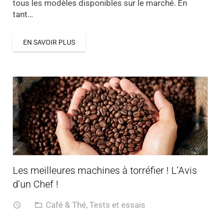
tous les modèles disponibles sur le marché. En
tant…
EN SAVOIR PLUS
Les meilleures machines à torréfier ! L’Avis
d’un Chef !
Café & Thé
,
Tests et essais
access_time
folder_open