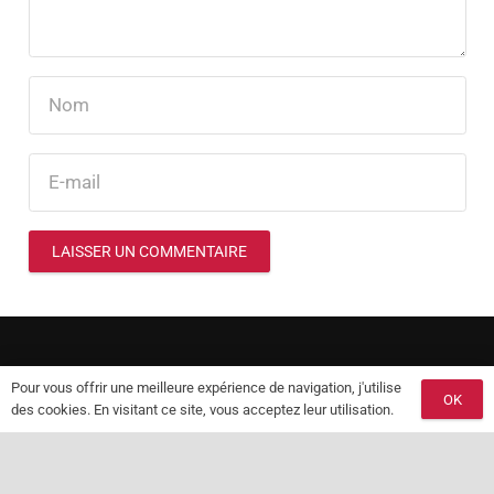
LAISSER UN COMMENTAIRE
© 2025 Les Délices d’Alexandre. Tous droits réservés.
Pour vous offrir une meilleure expérience de navigation, j'utilise
OK
Mentions Légales et CGU
–
FAQ
des cookies. En visitant ce site, vous acceptez leur utilisation.
keyboard_arrow_up