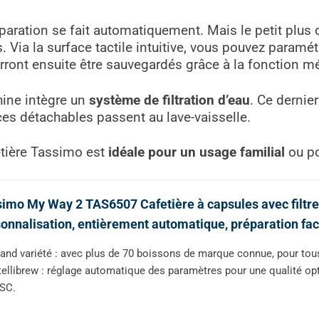
paration se fait automatiquement. Mais le petit plus
ia la surface tactile intuitive, vous pouvez paramétre
urront ensuite être sauvegardés grâce à la fonction m
hine intègre un
système de filtration d’eau
. Ce dernie
èces détachables passent au lave-vaisselle.
fetière Tassimo est
idéale pour un usage familial
ou po
imo My Way 2 TAS6507 Cafetière à capsules avec filtre 
onnalisation, entièrement automatique, préparation faci
and variété : avec plus de 70 boissons de marque connue, pour tou
tellibrew : réglage automatique des paramètres pour une qualité op
SC.