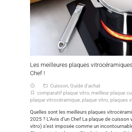
Les meilleures plaques vitrocéramiques
Chef !
Cuisson
,
Guide d'achat
access_time
folder_open
comparatif plaque vitro
,
meilleur plaque cu
turned_in_not
plaque vitrocéramique
,
plaque vitro
,
plaques v
Quelles sont les meilleurs plaques vitrocérami
2025 ? L’Avis d’un Chef La plaque de cuisson 
vitro) s’est imposée comme un incontournable