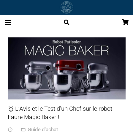
🥇 L’Avis et le Test d’un Chef sur le robot
Faure Magic Baker !
Guide d'achat
access_time
folder_open