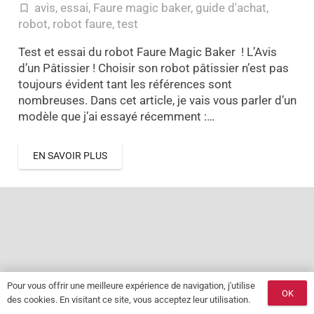
avis
,
essai
,
Faure magic baker
,
guide d'achat
,
turned_in_not
robot
,
robot faure
,
test
Test et essai du robot Faure Magic Baker ! L’Avis
d’un Pâtissier ! Choisir son robot pâtissier n’est pas
toujours évident tant les références sont
nombreuses. Dans cet article, je vais vous parler d’un
modèle que j’ai essayé récemment :…
EN SAVOIR PLUS
Pour vous offrir une meilleure expérience de navigation, j'utilise
OK
des cookies. En visitant ce site, vous acceptez leur utilisation.