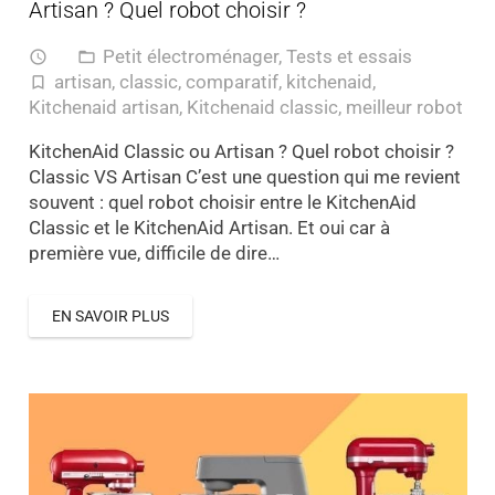
Artisan ? Quel robot choisir ?
Petit électroménager
,
Tests et essais
access_time
folder_open
artisan
,
classic
,
comparatif
,
kitchenaid
,
turned_in_not
Kitchenaid artisan
,
Kitchenaid classic
,
meilleur robot
KitchenAid Classic ou Artisan ? Quel robot choisir ?
Classic VS Artisan C’est une question qui me revient
souvent : quel robot choisir entre le KitchenAid
Classic et le KitchenAid Artisan. Et oui car à
première vue, difficile de dire…
EN SAVOIR PLUS