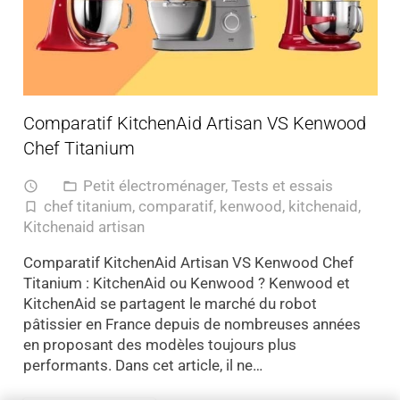
Comparatif KitchenAid Artisan VS Kenwood
Chef Titanium
Petit électroménager
,
Tests et essais
access_time
folder_open
chef titanium
,
comparatif
,
kenwood
,
kitchenaid
,
turned_in_not
Kitchenaid artisan
Comparatif KitchenAid Artisan VS Kenwood Chef
Titanium : KitchenAid ou Kenwood ? Kenwood et
KitchenAid se partagent le marché du robot
pâtissier en France depuis de nombreuses années
en proposant des modèles toujours plus
performants. Dans cet article, il ne…