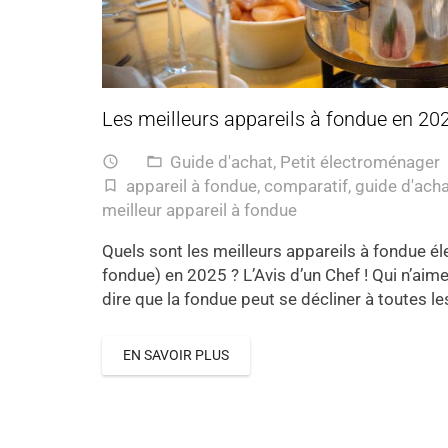
Les meilleurs appareils à fondue en 202
Guide d'achat
,
Petit électroménager
access_time
folder_open
appareil à fondue
,
comparatif
,
guide d'ach
turned_in_not
meilleur appareil à fondue
Quels sont les meilleurs appareils à fondue é
fondue) en 2025 ? L’Avis d’un Chef ! Qui n’aime
dire que la fondue peut se décliner à toutes l
EN SAVOIR PLUS