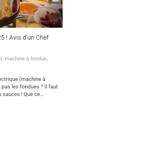
5 ! Avis d’un Chef
at
,
machine à fondue
,
lectrique (machine à
 pas les fondues ? Il faut
es sauces ! Que ce…