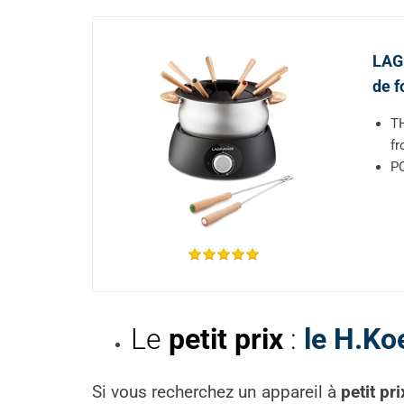
LAGR
de f
TH
fr
PO
Le
petit prix
:
le H.Ko
Si vous recherchez un appareil à
petit pri