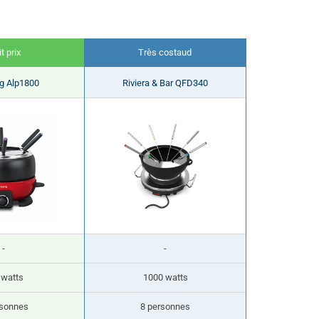
t prix
Très costaud
g Alp1800
Riviera & Bar QFD340
-
-
 watts
1000 watts
rsonnes
8 personnes