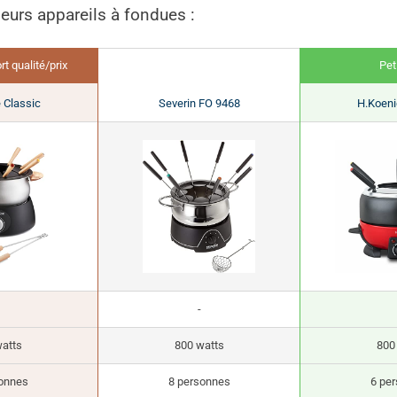
eurs appareils à fondues :
rt qualité/prix
Peti
 Classic
Severin FO 9468
H.Koeni
-
atts
800 watts
800
onnes
8 personnes
6 pe