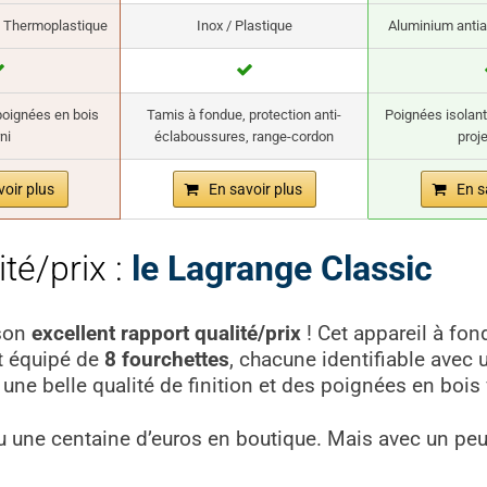
/ Thermoplastique
Inox / Plastique
Aluminium antia
 poignées en bois
Tamis à fondue, protection anti-
Poignées isolant
ni
éclaboussures, range-cordon
proj
voir plus
En savoir plus
En s
té/prix :
le Lagrange Classic
 son
excellent rapport qualité/prix
! Cet appareil à fo
st équipé de
8 fourchettes
, chacune identifiable avec 
une belle qualité de finition et des poignées en bois 
u une centaine d’euros en boutique. Mais avec un peu