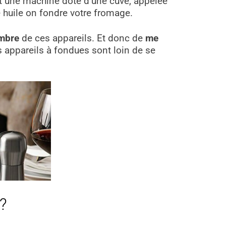
st une machine doté d’une
cuve, appelée
e huile on fondre votre fromage.
mbre
de ces appareils. Et donc de
me
es appareils à fondues sont loin de se
?