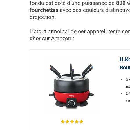
fondu est doté d’une puissance de
800 w
fourchettes
avec des couleurs distinctive
projection.
L’atout principal de cet appareil reste s
cher
sur Amazon :
H.Ko
Bour
SE
ex
CA
va