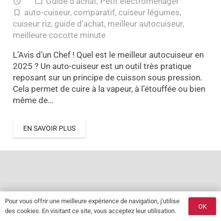
Guide d'achat
,
Petit électroménager
access_time
folder_open
auto-cuiseur
,
comparatif
,
cuiseur légumes
,
turned_in_not
cuiseur riz
,
guide d'achat
,
meilleur autocuiseur
,
meilleure cocotte minute
L’Avis d’un Chef ! Quel est le meilleur autocuiseur en
2025 ? Un auto-cuiseur est un outil très pratique
reposant sur un principe de cuisson sous pression.
Cela permet de cuire à la vapeur, à l’étouffée ou bien
même de…
EN SAVOIR PLUS
Pour vous offrir une meilleure expérience de navigation, j'utilise
OK
des cookies. En visitant ce site, vous acceptez leur utilisation.