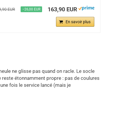
163,90 EUR
9,90 EUR
−26,00 EUR
En savoir plus
meule ne glisse pas quand on racle. Le socle
ble reste étonnamment propre : pas de coulures
une fois le service lancé (mais je