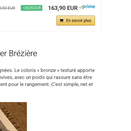
163,90 EUR
9,90 EUR
−26,00 EUR
En savoir plus
ier Brézière
oignées. Le coloris « bronze » texturé apporte
vives, avec un poids qui rassure sans être
ient pour le rangement. C’est simple, net et