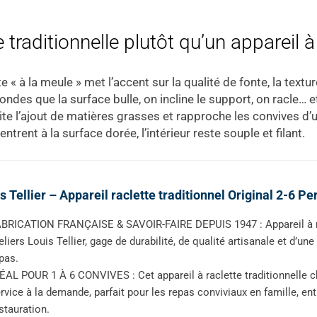
 traditionnelle plutôt qu’un appareil 
te « à la meule » met l’accent sur la qualité de fonte, la text
des que la surface bulle, on incline le support, on racle… et
ite l’ajout de matières grasses et rapproche les convives d’u
trent à la surface dorée, l’intérieur reste souple et filant.
s Tellier – Appareil raclette traditionnel Original 2-6 Pe
BRICATION FRANÇAISE & SAVOIR-FAIRE DEPUIS 1947 : Appareil à rac
eliers Louis Tellier, gage de durabilité, de qualité artisanale et d’u
pas.
ÉAL POUR 1 À 6 CONVIVES : Cet appareil à raclette traditionnelle c
rvice à la demande, parfait pour les repas conviviaux en famille, e
stauration.