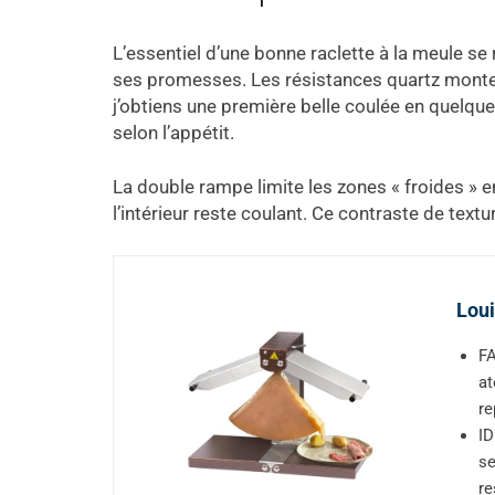
L’essentiel d’une bonne raclette à la meule se 
ses promesses. Les résistances quartz monte
j’obtiens une première belle coulée en quelque
selon l’appétit.
La double rampe limite les zones « froides » e
l’intérieur reste coulant. Ce contraste de tex
Loui
FA
at
re
ID
se
re