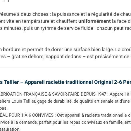
résume à deux choses : la puissance et la régularité de chauff
nt vite en température et chauffent
uniformément
la face d
s minutes, puis un rythme de service fluide : chacun peut r
n bordure et permet de dorer une surface bien large. La croût
tures – gratiné dehors, nappant dedans – est précisément ce
s Tellier – Appareil raclette traditionnel Original 2-6 Pe
BRICATION FRANÇAISE & SAVOIR-FAIRE DEPUIS 1947 : Appareil à rac
eliers Louis Tellier, gage de durabilité, de qualité artisanale et d’u
pas.
ÉAL POUR 1 À 6 CONVIVES : Cet appareil à raclette traditionnelle c
rvice à la demande, parfait pour les repas conviviaux en famille, e
stauration.