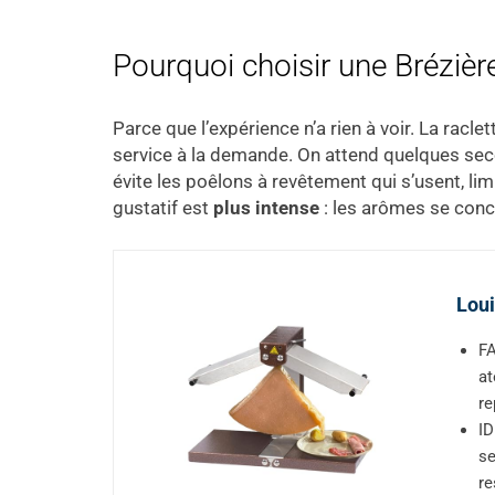
Pourquoi choisir une Brézière
Parce que l’expérience n’a rien à voir. La raclet
service à la demande. On attend quelques secon
évite les poêlons à revêtement qui s’usent, lim
gustatif est
plus intense
: les arômes se concen
Loui
FA
at
re
ID
se
re