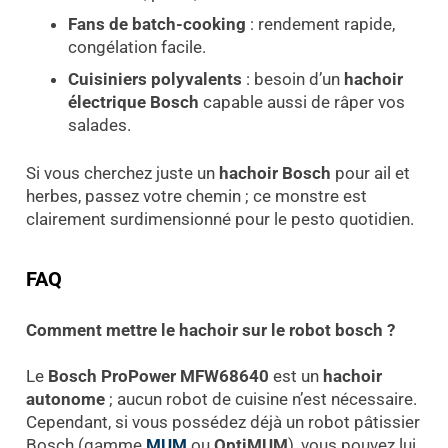
Fans de batch-cooking
: rendement rapide,
congélation facile.
Cuisiniers polyvalents
: besoin d’un
hachoir
électrique Bosch
capable aussi de râper vos
salades.
Si vous cherchez juste un
hachoir Bosch
pour ail et
herbes, passez votre chemin ; ce monstre est
clairement surdimensionné pour le pesto quotidien.
FAQ
Comment mettre le hachoir sur le robot bosch
?
Le
Bosch ProPower MFW68640
est un
hachoir
autonome
; aucun robot de cuisine n’est nécessaire.
Cependant, si vous possédez déjà un robot pâtissier
Bosch (gamme
MUM
ou
OptiMUM
), vous pouvez lui