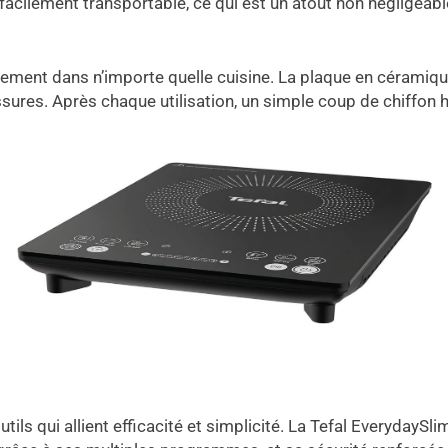
facilement transportable, ce qui est un atout non négligeab
ment dans n’importe quelle cuisine. La plaque en céramique n
ssures. Après chaque utilisation, un simple coup de chiffon h
utils qui allient efficacité et simplicité. La Tefal EverydayS