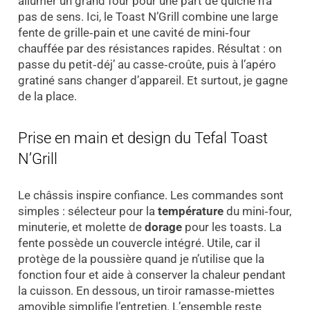
allumer un grand four pour une part de quiche n’a
pas de sens. Ici, le Toast N’Grill combine une large
fente de grille‑pain et une cavité de mini‑four
chauffée par des résistances rapides. Résultat : on
passe du petit‑déj’ au casse‑croûte, puis à l’apéro
gratiné sans changer d’appareil. Et surtout, je gagne
de la place.
Prise en main et design du Tefal Toast
N’Grill
Le châssis inspire confiance. Les commandes sont
simples : sélecteur pour la
température
du mini‑four,
minuterie, et molette de
dorage
pour les toasts. La
fente possède un couvercle intégré. Utile, car il
protège de la poussière quand je n’utilise que la
fonction four et aide à conserver la chaleur pendant
la cuisson. En dessous, un tiroir ramasse‑miettes
amovible simplifie l’entretien. L’ensemble reste