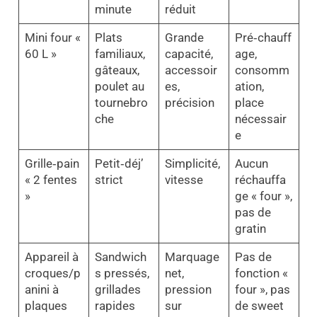
minute
réduit
Mini four «
Plats
Grande
Pré‑chauff
60 L »
familiaux,
capacité,
age,
gâteaux,
accessoir
consomm
poulet au
es,
ation,
tournebro
précision
place
che
nécessair
e
Grille‑pain
Petit‑déj’
Simplicité,
Aucun
« 2 fentes
strict
vitesse
réchauffa
»
ge « four »,
pas de
gratin
Appareil à
Sandwich
Marquage
Pas de
croques/p
s pressés,
net,
fonction «
anini à
grillades
pression
four », pas
plaques
rapides
sur
de sweet