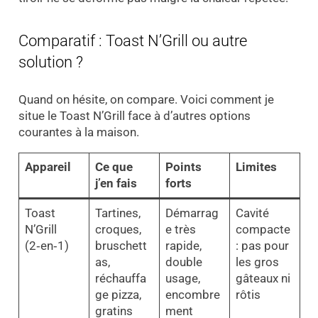
Comparatif : Toast N’Grill ou autre
solution ?
Quand on hésite, on compare. Voici comment je
situe le Toast N’Grill face à d’autres options
courantes à la maison.
Appareil
Ce que
Points
Limites
j’en fais
forts
Toast
Tartines,
Démarrag
Cavité
N’Grill
croques,
e très
compacte
(2‑en‑1)
bruschett
rapide,
: pas pour
as,
double
les gros
réchauffa
usage,
gâteaux ni
ge pizza,
encombre
rôtis
gratins
ment