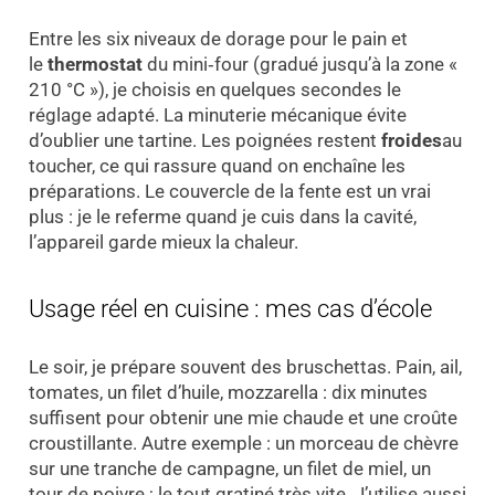
Entre les six niveaux de dorage pour le pain et
le
thermostat
du mini‑four (gradué jusqu’à la zone «
210 °C »), je choisis en quelques secondes le
réglage adapté. La minuterie mécanique évite
d’oublier une tartine. Les poignées restent
froides
au
toucher, ce qui rassure quand on enchaîne les
préparations. Le couvercle de la fente est un vrai
plus : je le referme quand je cuis dans la cavité,
l’appareil garde mieux la chaleur.
Usage réel en cuisine : mes cas d’école
Le soir, je prépare souvent des bruschettas. Pain, ail,
tomates, un filet d’huile, mozzarella : dix minutes
suffisent pour obtenir une mie chaude et une croûte
croustillante. Autre exemple : un morceau de chèvre
sur une tranche de campagne, un filet de miel, un
tour de poivre ; le tout gratiné très vite. J’utilise aussi