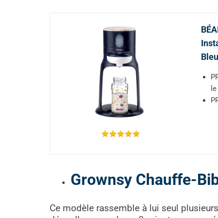
BÉAB
Inst
Bleu
PR
le
PR
Grownsy Chauffe-Bi
Ce modèle rassemble à lui seul plusieurs