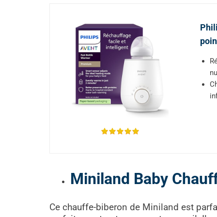
Phil
poin
Ré
nu
Ch
in
Miniland Baby Chauf
Ce chauffe-biberon de Miniland est parfa