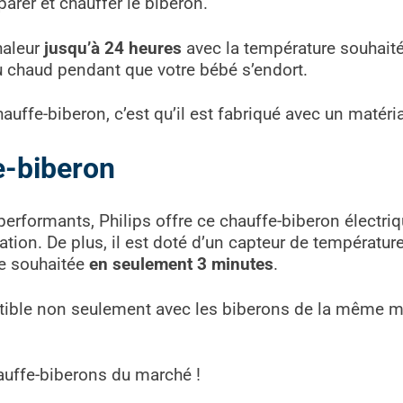
arer et chauffer le biberon.
haleur
jusqu’à 24 heures
avec la température souhait
u chaud pendant que votre bébé s’endort.
uffe-biberon, c’est qu’il est fabriqué avec un matéria
e-biberon
rformants, Philips offre ce chauffe-biberon électrique 
ion. De plus, il est doté d’un capteur de température
re souhaitée
en seulement 3 minutes
.
tible non seulement avec les biberons de la même m
auffe-biberons du marché !