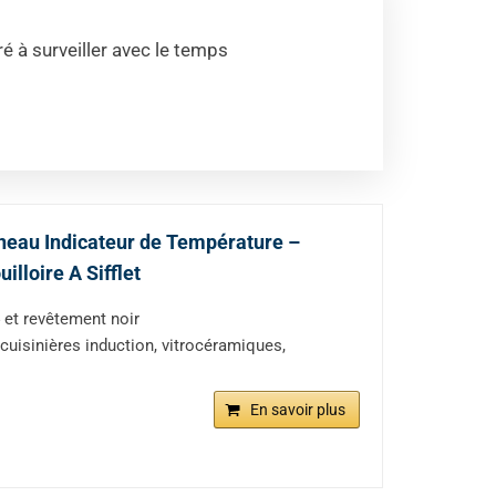
é à surveiller avec le temps
nneau Indicateur de Température –
illoire A Sifflet
et revêtement noir
isinières induction, vitrocéramiques,
En savoir plus