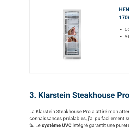
HEND
170
Co
Ve
3. Klarstein Steakhouse Pr
La Klarstein Steakhouse Pro a attiré mon atte
connaissances préalables, j’ai pu facilement 
%
. Le
système UVC
intégré garantit une pureté