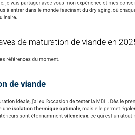
icle, je vais partager avec vous mon expérience et mes conse
ous à entrer dans le monde fascinant du dry-aging, où chaq
linaire.
caves de maturation de viande en 202
res références du moment.
on de viande
ation idéale, j’ai eu l’occasion de tester la MBH. Dès le pre
re une
isolation thermique optimale
, mais elle permet égal
s intérieurs sont étonnamment
silencieux
, ce qui est un atou