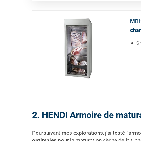
MBH 
cham
Ch
2. HENDI Armoire de matura
Poursuivant mes explorations, j’ai testé l’armo
optimales
pour la maturation sèche de la via