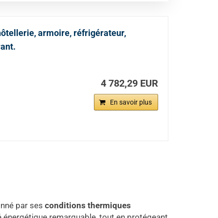
ellerie, armoire, réfrigérateur,
ant.
4 782,29 EUR
En savoir plus
ionné par ses
conditions thermiques
é énergétique remarquable, tout en protégeant