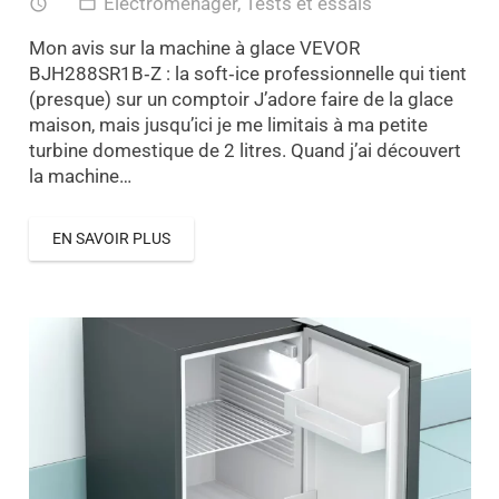
Électroménager
,
Tests et essais
access_time
folder_open
Mon avis sur la machine à glace VEVOR
BJH288SR1B‑Z : la soft‑ice professionnelle qui tient
(presque) sur un comptoir J’adore faire de la glace
maison, mais jusqu’ici je me limitais à ma petite
turbine domestique de 2 litres. Quand j’ai découvert
la machine…
EN SAVOIR PLUS