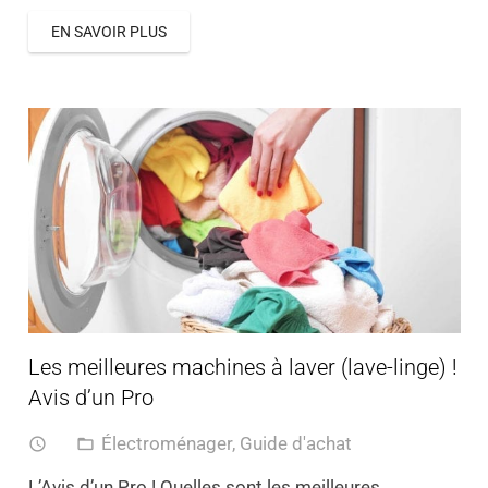
EN SAVOIR PLUS
Les meilleures machines à laver (lave-linge) !
Avis d’un Pro
Électroménager
,
Guide d'achat
access_time
folder_open
L’Avis d’un Pro ! Quelles sont les meilleures