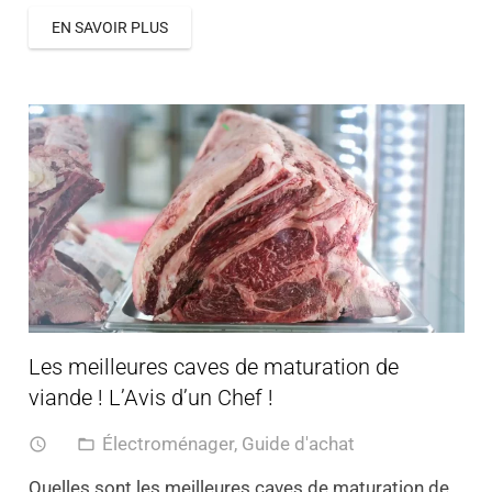
EN SAVOIR PLUS
Les meilleures caves de maturation de
viande ! L’Avis d’un Chef !
Électroménager
,
Guide d'achat
access_time
folder_open
Quelles sont les meilleures caves de maturation de