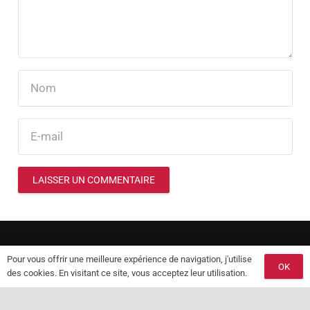
LAISSER UN COMMENTAIRE
Pour vous offrir une meilleure expérience de navigation, j'utilise
© 2025 Les Délices d’Alexandre. Tous droits réservés.
OK
des cookies. En visitant ce site, vous acceptez leur utilisation.
Mentions Légales et CGU
–
FAQ