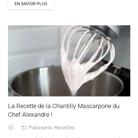
EN SAVOIR PLUS
La Recette de la Chantilly Mascarpone du
Chef Alexandre !
Pâtisserie
,
Recettes
access_time
folder_open