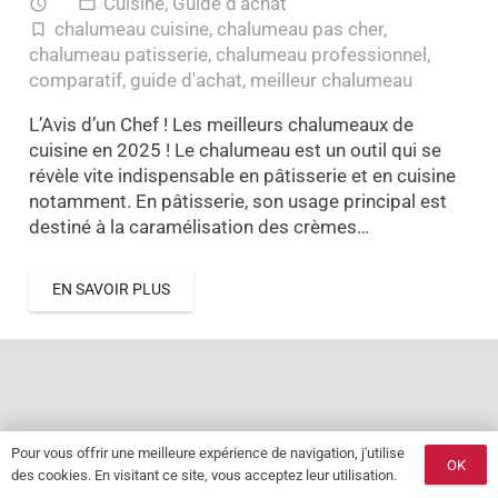
Cuisine
,
Guide d'achat
access_time
folder_open
chalumeau cuisine
,
chalumeau pas cher
,
turned_in_not
chalumeau patisserie
,
chalumeau professionnel
,
comparatif
,
guide d'achat
,
meilleur chalumeau
L’Avis d’un Chef ! Les meilleurs chalumeaux de
cuisine en 2025 ! Le chalumeau est un outil qui se
révèle vite indispensable en pâtisserie et en cuisine
notamment. En pâtisserie, son usage principal est
destiné à la caramélisation des crèmes…
EN SAVOIR PLUS
Pour vous offrir une meilleure expérience de navigation, j'utilise
OK
des cookies. En visitant ce site, vous acceptez leur utilisation.