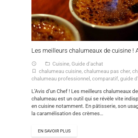
Les meilleurs chalumeaux de cuisine ! A
Cuisine
,
Guide d'achat
access_time
folder_open
chalumeau cuisine
,
chalumeau pas cher
,
ch
turned_in_not
chalumeau professionnel
,
comparatif
,
guide d
L’Avis d’un Chef ! Les meilleurs chalumeaux de
chalumeau est un outil qui se révèle vite indis
en cuisine notamment. En pâtisserie, son usag
la caramélisation des crèmes…
EN SAVOIR PLUS