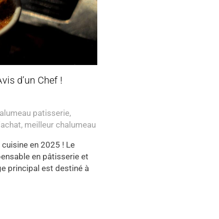
vis d’un Chef !
alumeau patisserie
,
'achat
,
meilleur chalumeau
 cuisine en 2025 ! Le
pensable en pâtisserie et
e principal est destiné à