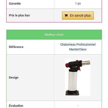
Garantie
1 an
Prix le plus bas
En savoir plus
Meilleur choix
Chalumeau Professionnel
Référence
MasterClass
Design
Évaluation
-