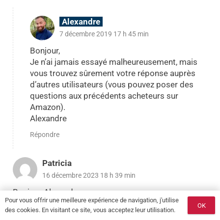
Alexandre
7 décembre 2019 17 h 45 min
Bonjour,
Je n’ai jamais essayé malheureusement, mais
vous trouvez sûrement votre réponse auprès
d’autres utilisateurs (vous pouvez poser des
questions aux précédents acheteurs sur
Amazon).
Alexandre
Répondre
Patricia
16 décembre 2023 18 h 39 min
Bonjour Alexandre
Pour vous offrir une meilleure expérience de navigation, j'utilise
Il y a un modèle chez rune sol qui est en inox et
OK
des cookies. En visitant ce site, vous acceptez leur utilisation.
plastique , qu’en pensez vous ?