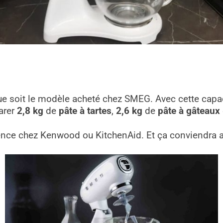
elque soit le modèle acheté chez SMEG. Avec cette cap
parer
2,8 kg
de
pâte à tartes
,
2,6 kg
de
pâte à gâteaux
ence chez Kenwood ou KitchenAid. Et ça conviendra am