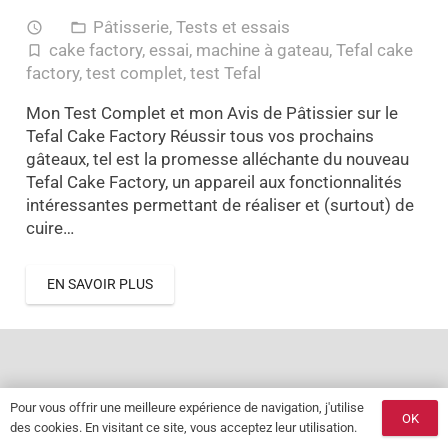
Pâtisserie
,
Tests et essais
access_time
folder_open
cake factory
,
essai
,
machine à gateau
,
Tefal cake
turned_in_not
factory
,
test complet
,
test Tefal
Mon Test Complet et mon Avis de Pâtissier sur le
Tefal Cake Factory Réussir tous vos prochains
gâteaux, tel est la promesse alléchante du nouveau
Tefal Cake Factory, un appareil aux fonctionnalités
intéressantes permettant de réaliser et (surtout) de
cuire…
EN SAVOIR PLUS
Pour vous offrir une meilleure expérience de navigation, j'utilise
OK
des cookies. En visitant ce site, vous acceptez leur utilisation.