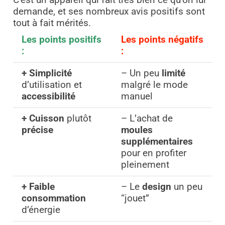
C’est un appareil qui fait très bien ce qu’on lui
demande, et ses nombreux avis positifs sont
tout à fait mérités.
Les points positifs
Les points négatifs
:
:
+ Simplicité
– Un peu
limité
d’utilisation et
malgré le mode
accessibilité
manuel
+ Cuisson
plutôt
–
L’achat de
précise
moules
supplémentaires
pour en profiter
pleinement
+
Faible
–
Le
design
un peu
consommation
“jouet”
d’énergie