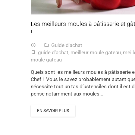
Les meilleurs moules à pâtisserie et gât
!
Guide d'achat
access_time
folder_open
guide d'achat
,
meilleur moule gateau
,
meill
turned_in_not
moule gateau
Quels sont les meilleurs moules à pâtisserie e
Chef ! Vous le savez probablement autant que 
nécessite tout un tas d’ustensiles dont il est d
pense notamment aux moules…
EN SAVOIR PLUS