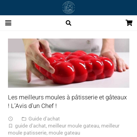
Les meilleurs moules à pâtisserie et gâteaux
! L’Avis d’un Chef !
Guide d'achat
access_time
folder_open
guide d'achat
,
meilleur moule gateau
,
meilleur
turned_in_not
moule patisserie
,
moule gateau