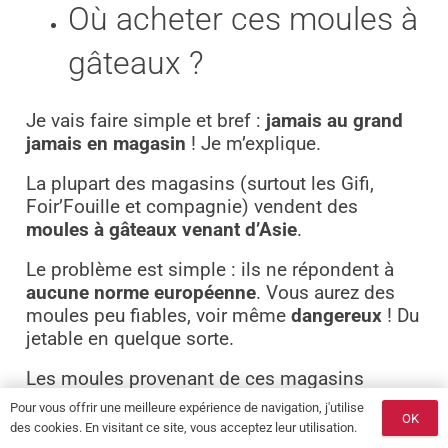
Où acheter ces moules à
gâteaux ?
Je vais faire simple et bref :
jamais au grand
jamais en magasin
! Je m’explique.
La plupart des magasins (surtout les Gifi,
Foir’Fouille et compagnie) vendent des
moules à gâteaux venant d’Asie
.
Le problème est simple : ils ne répondent à
aucune norme européenne
. Vous aurez des
moules peu fiables, voir même
dangereux
! Du
jetable en quelque sorte.
Les moules provenant de ces magasins
contiennent des substances controversées et
Pour vous offrir une meilleure expérience de navigation, j'utilise
OK
potentiellement nocives
pour votre santé
des cookies. En visitant ce site, vous acceptez leur utilisation.