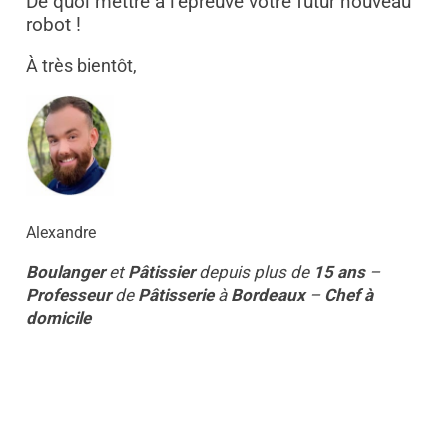
De quoi mettre à l’épreuve votre futur nouveau
robot !
À très bientôt,
Alexandre
Boulanger
et
Pâtissier
depuis plus de
15 ans
–
Professeur
de
Pâtisserie
à
Bordeaux
–
Chef à
domicile