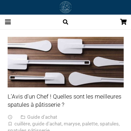
L’Avis d’un Chef ! Quelles sont les meilleures
spatules à pâtisserie ?
Guide d'achat
access_time
folder_open
cuillère
,
guide d'achat
,
maryse
,
palette
,
spatules
,
turned_in_not
spatules pâtisserie