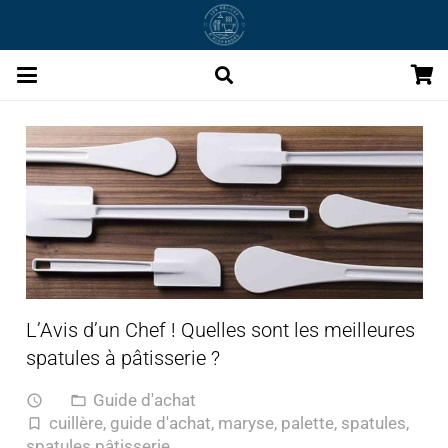
L’Avis d’un Chef ! Quelles sont les meilleures
spatules à pâtisserie ?
Guide d'achat
access_time
folder_open
cuillère
,
guide d'achat
,
maryse
,
palette
,
spatules
,
turned_in_not
spatules pâtisserie