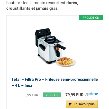
hauteur : les aliments ressortent
dorés,
croustillants et jamais gras
.
PROMOTION
Tefal – Filtra Pro – Friteuse semi-professionnelle
– 4 L – Inox
79,99 EUR
99,99 EUR
−20,00 EUR
En savoir plus