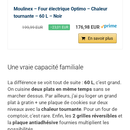
Moulinex – Four électrique Optimo – Chaleur
tournante – 60 L – Noir
176,98 EUR
199,99 EUR
−23,01 EUR
En savoir plus
Une vraie capacité familiale
La différence se voit tout de suite :
60 L
, c’est grand.
On cuisine
deux plats en même temps
sans se
marcher dessus. Par ailleurs, j’ai pu loger un grand
plat à gratin + une plaque de cookies sur deux
niveaux avec la
chaleur tournante
. Pour un four de
comptoir, c’est rare. Enfin, les
2 grilles réversibles
et
la
plaque antiadhésive
fournies multiplient les
possibilités.