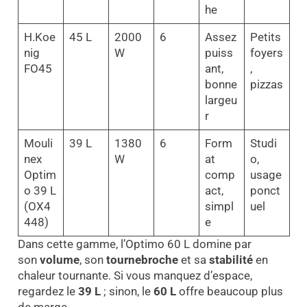
he
H.Koe
45 L
2000
6
Assez
Petits
nig
W
puiss
foyers
FO45
ant,
,
bonne
pizzas
largeu
r
Mouli
39 L
1380
6
Form
Studi
nex
W
at
o,
Optim
comp
usage
o 39 L
act,
ponct
(OX4
simpl
uel
448)
e
Dans cette gamme, l’Optimo 60 L domine par
son
volume
, son
tournebroche
et sa
stabilité
en
chaleur tournante. Si vous manquez d’espace,
regardez le
39 L
; sinon, le
60 L
offre beaucoup plus