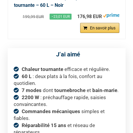
tournante – 60 L – Noir
176,98 EUR
199,99 EUR
−23,01 EUR
En savoir plus
J’ai aimé
Chaleur tournante
efficace et régulière.
60 L
: deux plats à la fois, confort au
quotidien.
7 modes
dont
tournebroche
et
bain‑marie
.
2200 W
: préchauffage rapide, saisies
convaincantes.
Commandes mécaniques
simples et
fiables.
Réparabilité 15 ans
et réseau de
réparateurs.