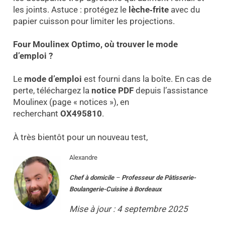
les joints. Astuce : protégez le
lèche‑frite
avec du
papier cuisson pour limiter les projections.
F
our
M
oulinex Optimo
, où trouver le mode
d’emploi
?
Le
mode d’emploi
est fourni dans la boîte. En cas de
perte, téléchargez la
notice PDF
depuis l’assistance
Moulinex (page « notices »), en
recherchant
OX495810
.
À très bientôt pour un nouveau test,
Alexandre
Chef à domicile
–
Professeur
de
Pâtisserie-
Boulangerie-Cuisine
à
Bordeaux
Mise à jour : 4 septembre 2025