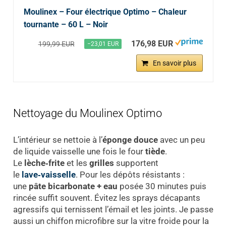
Moulinex – Four électrique Optimo – Chaleur
tournante – 60 L – Noir
176,98 EUR
199,99 EUR
−23,01 EUR
En savoir plus
Nettoyage du Moulinex Optimo
L’intérieur se nettoie à l’
éponge douce
avec un peu
de liquide vaisselle une fois le four
tiède
.
Le
lèche‑frite
et les
grilles
supportent
le
lave‑vaisselle
. Pour les dépôts résistants :
une
pâte bicarbonate + eau
posée 30 minutes puis
rincée suffit souvent. Évitez les sprays décapants
agressifs qui ternissent l’émail et les joints. Je passe
aussi un chiffon microfibre sur la vitre froide pour la