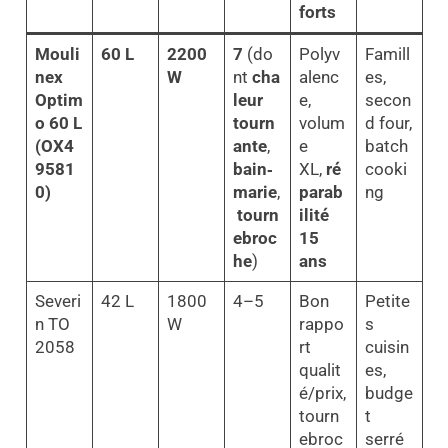
forts
Mouli
60 L
2200
7
(do
Polyv
Famill
nex
W
nt
cha
alenc
es,
Optim
leur
e,
secon
o 60 L
tourn
volum
d four,
(OX4
ante
,
e
batch
9581
bain‑
XL,
ré
cooki
0)
marie
,
parab
ng
tourn
ilité
ebroc
15
he
)
ans
Severi
42 L
1800
4–5
Bon
Petite
n TO
W
rappo
s
2058
rt
cuisin
qualit
es,
é/prix,
budge
tourn
t
ebroc
serré