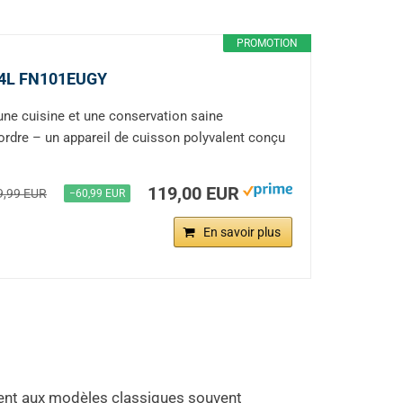
PROMOTION
 1,4L FN101EUGY
une cuisine et une conservation saine
 ordre – un appareil de cuisson polyvalent conçu
119,00 EUR
9,99 EUR
−60,99 EUR
En savoir plus
ement aux modèles classiques souvent