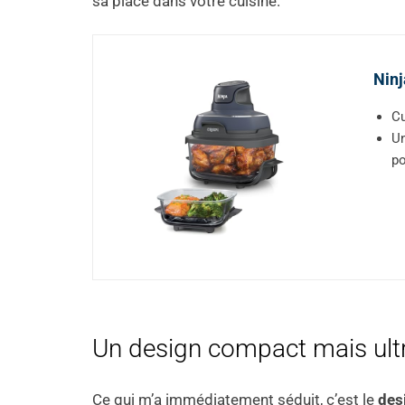
sa place dans votre cuisine.
Ninj
Cu
Un
po
Un design compact mais ultr
Ce qui m’a immédiatement séduit, c’est le
des