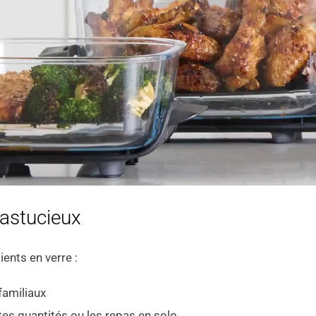
astucieux
ients en verre :
 familiaux
ites quantités ou les repas en solo