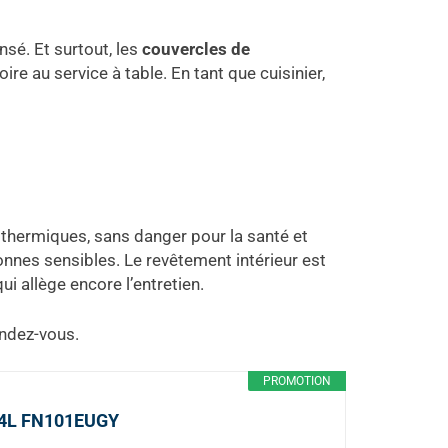
ensé. Et surtout, les
couvercles de
re au service à table. En tant que cuisinier,
 thermiques, sans danger pour la santé et
onnes sensibles. Le revêtement intérieur est
qui allège encore l’entretien.
endez-vous.
PROMOTION
 1,4L FN101EUGY