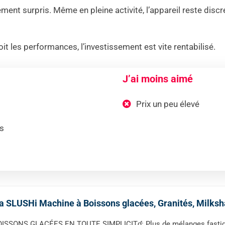
ement surpris. Même en pleine activité, l’appareil reste dis
it les performances, l’investissement est vite rentabilisé.
J’ai moins aimé
Prix un peu élevé
es
a SLUSHi Machine à Boissons glacées, Granités, Milk
ISSONS GLACÉES EN TOUTE SIMPLICITɠ: Plus de mélanges fastidie