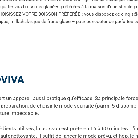
guster vos boissons glacées préférées à la maison d’une simple p
OISISSEZ VOTRE BOISSON PRÉFÉRÉE : vous disposez de cinq sélect
appé, milkshake, jus de fruits glacé – pour concocter de parfaites
OVIVA
vert un appareil aussi pratique qu’efficace. Sa principale forc
la préparation, de choisir le mode souhaité (parmi 5 disponibl
xture impeccable.
édients utilisés, la boisson est prête en 15 à 60 minutes. L’
 autonettoyante. Il suffit de lancer le mode prévu, et hop, le 