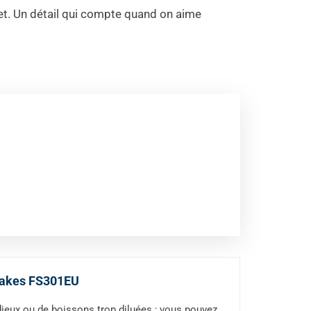
cret. Un détail qui compte quand on aime
shakes FS301EU
ux ou de boissons trop diluées ; vous pouvez