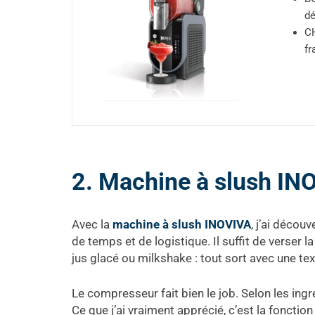
dé
CH
fr
2. Machine à slush IN
Avec la
machine à slush INOVIVA
, j’ai décou
de temps et de logistique. Il suffit de verser 
jus glacé ou milkshake : tout sort avec une te
Le compresseur fait bien le job. Selon les ingr
Ce que j’ai vraiment apprécié, c’est la fonction