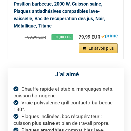
Position barbecue, 2000 W, Cuisson saine,
Plaques antiadhésives compatibles lave-
vaisselle, Bac de récupération des jus, Noir,
Métallique, Titane
79,99 EUR
109,99 EUR
−30,00 EUR
En savoir plus
J’ai aimé
Chauffe rapide et stable, marquages nets,
cuisson homogène.
Vraie polyvalence grill contact / barbecue
180°.
Plaques inclinées, bac récupérateur :
cuisson plus
saine
et plan de travail propre.
Plaques
amovibles
compatibles lave-