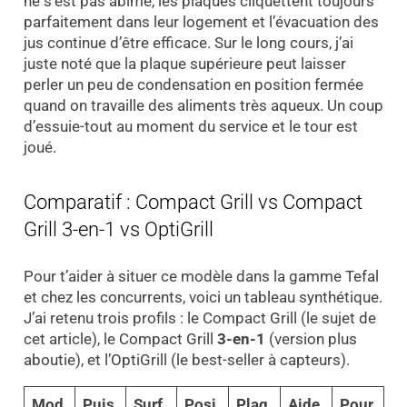
ne s’est pas abîmé, les plaques cliquettent toujours
parfaitement dans leur logement et l’évacuation des
jus continue d’être efficace. Sur le long cours, j’ai
juste noté que la plaque supérieure peut laisser
perler un peu de condensation en position fermée
quand on travaille des aliments très aqueux. Un coup
d’essuie-tout au moment du service et le tour est
joué.
Comparatif : Compact Grill vs Compact
Grill 3-en-1 vs OptiGrill
Pour t’aider à situer ce modèle dans la gamme Tefal
et chez les concurrents, voici un tableau synthétique.
J’ai retenu trois profils : le Compact Grill (le sujet de
cet article), le Compact Grill
3-en-1
(version plus
aboutie), et l’OptiGrill (le best-seller à capteurs).
Mod
Puis
Surf
Posi
Plaq
Aide
Pour