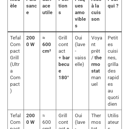
èle
sanc
ace
tion
ues
à la
qui ?
e
utile
s
amo
cuis
vible
son
s
Tefal
200
≈
Grill
Oui
Voya
Petit
Com
0 W
600
cont
(lave
nt
es
pact
cm²
act
-
prêt
cuisi
Grill
+
bar
vaiss
/
the
nes,
(Ultr
becu
elle)
rmo
grilla
a
e
stat
des
Com
180°
man
rapid
pact
uel
es
)
au
quoti
dien
Tefal
200
≈
Grill
Oui
Ther
Utilis
Com
0 W
600
cont
(lave
mos
ateur
pact
cm²
act +
-
tat
s