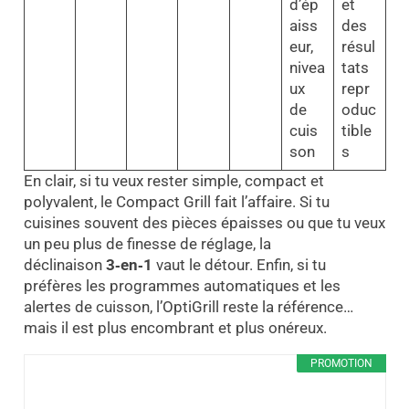
d’ép
et
aiss
des
eur,
résul
nivea
tats
ux
repr
de
oduc
cuis
tible
son
s
En clair, si tu veux rester simple, compact et
polyvalent, le Compact Grill fait l’affaire. Si tu
cuisines souvent des pièces épaisses ou que tu veux
un peu plus de finesse de réglage, la
déclinaison
3‑en‑1
vaut le détour. Enfin, si tu
préfères les programmes automatiques et les
alertes de cuisson, l’OptiGrill reste la référence…
mais il est plus encombrant et plus onéreux.
PROMOTION