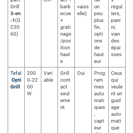
Grill
barb
vaiss
un
régul
3‑en
ecue
elle)
peu
iers,
‑1
(G
+
plus
pani
C30
grati
fin,
ni,
60)
nage
opti
vian
/pos
ons
des
ition
de
épai
haut
haut
sses
e
eur
Tefal
200
Vari
Grill
Oui
Prog
Ceux
Opti
0‑22
able
cont
ram
qui
Grill
00
act
mes
veule
W
seul
auto
nt un
eme
mati
guid
nt
ques
age
,
auto
capt
mati
eur
que