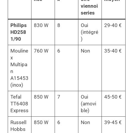
viennoi
series
Philips
830 W
8
Oui
29-40 €
HD258
(intégré
1/90
)
Mouline
760 W
6
Non
35-40 €
x
Multipa
n
A15453
(inox)
Tefal
850 W
7
Oui
45-50 €
TT6408
(amovi
Express
ble)
Russell
850 W
6
Non
39-45 €
Hobbs