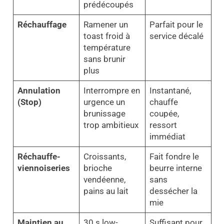
prédécoupés
Réchauffage
Ramener un
Parfait pour le
toast froid à
service décalé
température
sans brunir
plus
Annulation
Interrompre en
Instantané,
(Stop)
urgence un
chauffe
brunissage
coupée,
trop ambitieux
ressort
immédiat
Réchauffe-
Croissants,
Fait fondre le
viennoiseries
brioche
beurre interne
vendéenne,
sans
pains au lait
dessécher la
mie
Maintien au
30 s low-
Suffisant pour