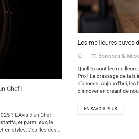
Les meilleures cuves d
Boissons & Alco
access_time
folder_open
Quelles sont les meilleure
Pro ! Le brassage de la biè
d’années. Aujourd’hui, le
un Chef !
d’innover en créant de no
EN SAVOIR PLUS
25 ? L’Avis d’un Chef !
statifs, et parmi eux, le
t en styles. Des îles des…