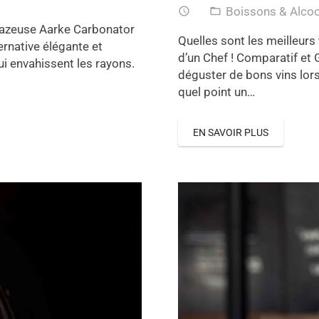
Boissons & Alco
access_time
folder_open
 gazeuse Aarke Carbonator
Quelles sont les meilleurs
ernative élégante et
d’un Chef ! Comparatif et 
i envahissent les rayons.
déguster de bons vins lors
quel point un…
EN SAVOIR PLUS