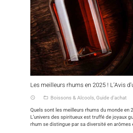
Les meilleurs rhums en 2025 ! L’Avis d’
Boissons & Alcools
,
Guide d'achat
access_time
folder_open
Quels sont les meilleurs rhums du monde en 20
L’univers des spiritueux est truffé de joyaux gu
rhum se distingue par sa diversité en arômes e