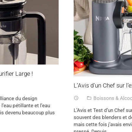
rifier Large !
L’Avis d’un Chef sur l’
Boissons & Alco
access_time
folder_open
alliance du design
’eau pétillante et l’eau
L’Avis et Test d’un Chef su
 suis devenu beaucoup plus
souvent des blenders et d
mais cette fois j’avais env
pressé. Depuis…