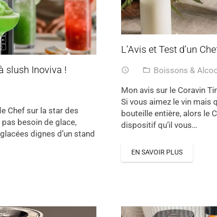
L’Avis et Test d’un Che
à slush Inoviva !
Boissons & Alco
access_time
folder_open
Mon avis sur le Coravin Tim
Si vous aimez le vin mais 
de Chef sur la star des
bouteille entière, alors l
 pas besoin de glace,
dispositif qu’il vous…
 glacées dignes d’un stand
EN SAVOIR PLUS