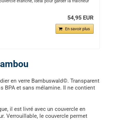
cle étanche, idéal pour garder la fraîcheur
54,95 EUR
En savoir plus
 bambou
aladier en verre Bambuswald©. Transparent
ans BPA et sans mélamine. Il ne contient
que, il est livré avec un couvercle en
. Verrouillable, le couvercle permet