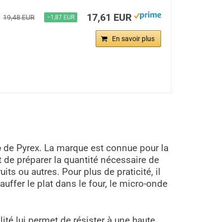
17,61 EUR
19,48 EUR
−1,87 EUR
En savoir plus
e
de Pyrex. La marque est connue pour la
t de préparer la quantité nécessaire de
its ou autres. Pour plus de praticité, il
auffer le plat dans le four, le micro-onde
ité lui permet de résister à une haute