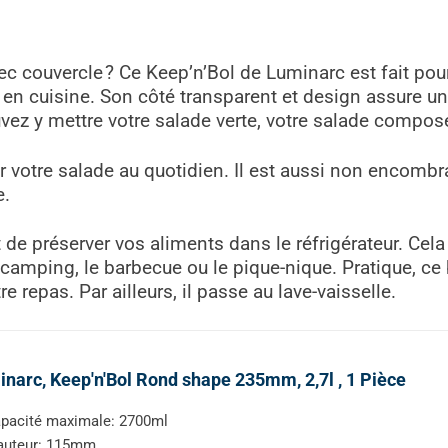
vec couvercle ? Ce Keep’n’Bol de Luminarc est fait po
r en cuisine. Son côté transparent et design assure u
ouvez y mettre votre salade verte, votre salade composé
enir votre salade au quotidien. Il est aussi non encombr
e.
t de préserver vos aliments dans le réfrigérateur. C
le camping, le barbecue ou le pique-nique. Pratique, c
e repas. Par ailleurs, il passe au lave-vaisselle.
narc, Keep'n'Bol Rond shape 235mm, 2,7l , 1 Pièce
pacité maximale: 2700ml
auteur: 115mm