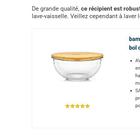
De grande qualité,
ce récipient est robus
lave-vaisselle. Veillez cependant à laver 
bamb
bol 
AV
en
ha
m
SA
pr
po