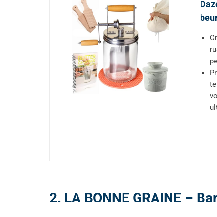
Daze
beur
Cr
ru
pe
Pr
te
vo
ul
2. LA BONNE GRAINE – Bara