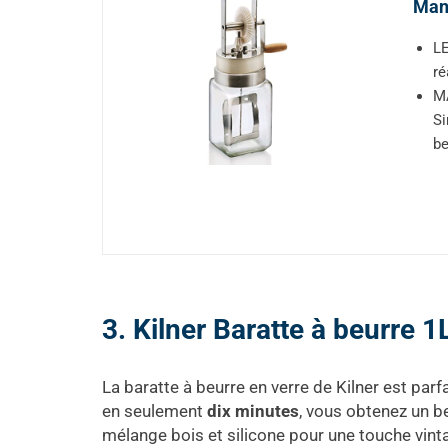
Mani
LE
ré
MA
Si
be
3. Kilner Baratte à beurre 1
La baratte à beurre en verre de Kilner est parf
en seulement
dix minutes
, vous obtenez un be
mélange bois et silicone pour une touche vint