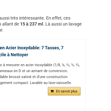
ussi très intéressante. En effet, ces
s allant de
15 à 237 ml
. Là aussi un lavage
r.
en Acier Inoxydable: 7 Tasses, 7
ile à Nettoyer
à mesurer en acier inoxydable (1/8, ¼, ⅓, ½, ⅔,
, 2 anneaux en D et un aimant de conversion.
dable brossé satiné et d'une construction
gement compact. Lavable au lave-vaisselle.
En savoir plus