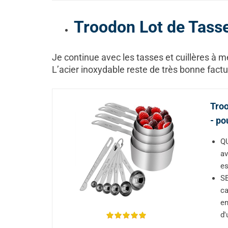
Troodon Lot de Tasse
Je continue avec les tasses et cuillères à 
L’acier inoxydable reste de très bonne factu
Troo
- po
QU
av
es
SE
ca
en
d'