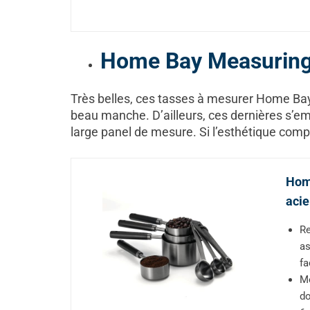
Home Bay Measurin
Très belles, ces tasses à mesurer Home Bay
beau manche. D’ailleurs, ces dernières s’em
large panel de mesure. Si l’esthétique compt
Home
acie
Re
as
fa
Me
do