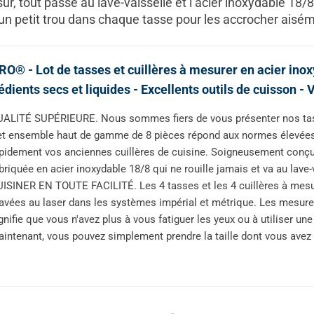
 sûr, tout passe au lave-vaisselle et l’acier inoxydable 18
un petit trou dans chaque tasse pour les accrocher aisé
RO® - Lot de tasses et cuillères à mesurer en acier inoxy
édients secs et liquides - Excellents outils de cuisson - 
ALITÉ SUPÉRIEURE. Nous sommes fiers de vous présenter nos tasse
t ensemble haut de gamme de 8 pièces répond aux normes élevées 
pidement vos anciennes cuillères de cuisine. Soigneusement conçue
briquée en acier inoxydable 18/8 qui ne rouille jamais et va au lave-
ISINER EN TOUTE FACILITÉ. Les 4 tasses et les 4 cuillères à me
avées au laser dans les systèmes impérial et métrique. Les mesures 
gnifie que vous n'avez plus à vous fatiguer les yeux ou à utiliser un
intenant, vous pouvez simplement prendre la taille dont vous avez