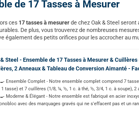
ble de 17 Tasses à Mesurer
lors ces
17 tasses à mesurer
de chez Oak & Steel seront a
 durables. De plus, vous trouverez de nombreuses mesure
uve également des petits orifices pour les accrocher au mu
& Steel - Ensemble de 17 Tasses à Mesurer & Cuillères 
lères, 2 Anneaux & Tableau de Conversion Aimanté - Fac
‍🍳 Ensemble Complet - Notre ensemble complet comprend 7 tasses 
 1 tasse) et 7 cuillères (1/8, ¼, ½, 1 c. à thé, ½, 3/4, 1 c. à soupe)
‍🍳 Moderne & Élégant - Notre ensemble est fabriqué en acier inoxy
nobloc avec des marquages gravés qui ne s'effacent pas et un ran