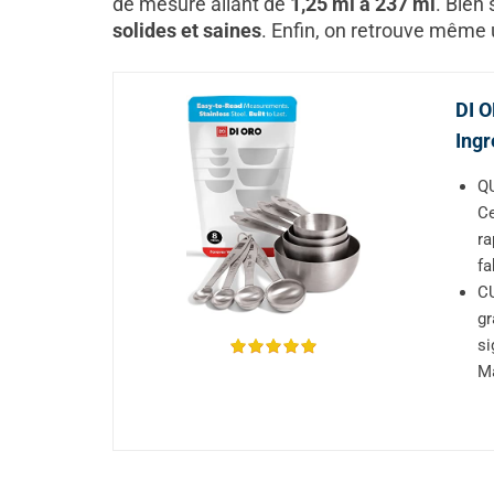
de mesure allant de
1,25 ml à 237 ml
. Bien
solides et saines
. Enfin, on retrouve même 
DI O
Ingr
QU
Ce
ra
fa
CU
gr
si
Ma