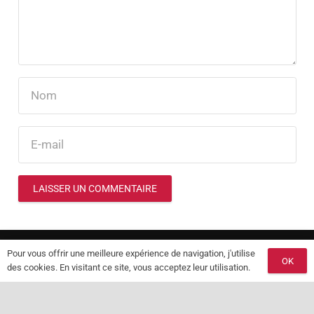
LAISSER UN COMMENTAIRE
Pour vous offrir une meilleure expérience de navigation, j'utilise
OK
des cookies. En visitant ce site, vous acceptez leur utilisation.
© 2025 Les Délices d’Alexandre. Tous droits réservés.
Mentions Légales et CGU
–
FAQ
keyboard_arrow_up