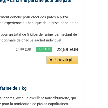
Kg) - La farine parfaite pour une pâte
lement conçue pour créer des pâtes à pizza
ne expérience authentique de la pizza napolitaine
our un total de 5 kilos de farine, permettant de
r optimale de chaque sachet individuel
22,59 EUR
24,99 EUR
−2,40 EUR
En savoir plus
farine de 1 kg
s légères, avec un excellent taux d’humidité, qui
e pour la confection de pizzas napolitaines