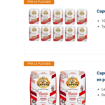
PRIX LE PLUS BAS
Capu
10
Ty
PRIX LE PLUS BAS
Capu
en p
Le
De