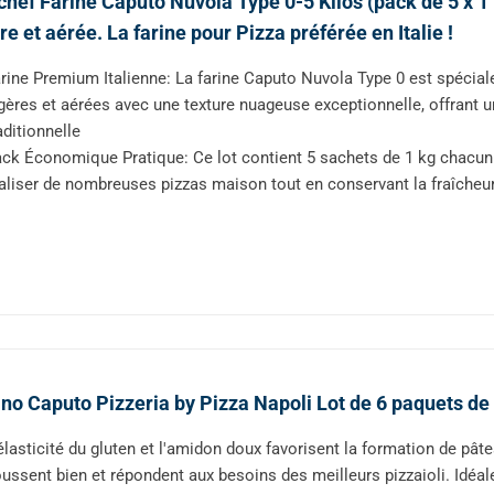
chef Farine Caputo Nuvola Type 0-5 Kilos (pack de 5 x 1 
re et aérée. La farine pour Pizza préférée en Italie !
rine Premium Italienne: La farine Caputo Nuvola Type 0 est spécia
gères et aérées avec une texture nuageuse exceptionnelle, offrant u
aditionnelle
ck Économique Pratique: Ce lot contient 5 sachets de 1 kg chacun p
aliser de nombreuses pizzas maison tout en conservant la fraîcheu
no Caputo Pizzeria by Pizza Napoli Lot de 6 paquets de 
élasticité du gluten et l'amidon doux favorisent la formation de pâte
ussent bien et répondent aux besoins des meilleurs pizzaioli. Idéal