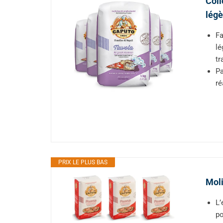
Coli
légè
Fa
lé
tr
Pa
ré
PRIX LE PLUS BAS
Moli
L’
po